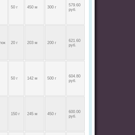
579.60
50 г
450 м
300 г
руб.
621.60
пок
20 г
203 м
200 г
руб.
604.80
50 г
142 м
500 г
руб.
600.00
150 г
245 м
450 г
руб.