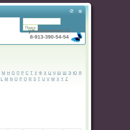
ул. Шевченко 11
8-913-390-54-54
Л
М
Н
О
П
Р
С
Т
У
Ф
Х
Ц
Ч
Ш
Щ
Э
Ю
Я
L
M
N
O
P
Q
R
S
T
U
V
W
X
Y
Z