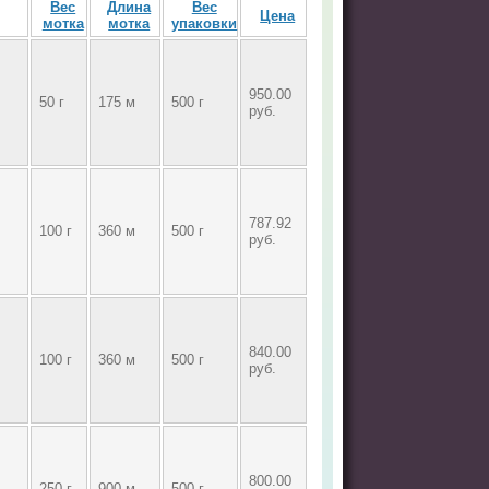
Вес
Длина
Вес
Цена
мотка
мотка
упаковки
950.00
50 г
175 м
500 г
руб.
787.92
100 г
360 м
500 г
руб.
840.00
100 г
360 м
500 г
руб.
800.00
250 г
900 м
500 г