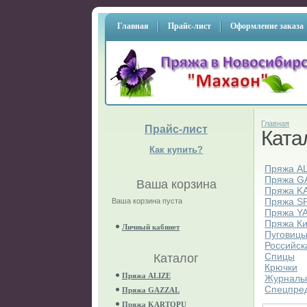
Главная
Прайс-лист
Оформление заказа
Главная
Прайс-лист
Ката
Как купить?
Пряжа A
Пряжа G
Ваша корзина
Пряжа K
Пряжа S
Ваша корзина пуста
Пряжа Y
Пряжа К
Личный кабинет
Пуговиц
Российск
Спицы
Каталог
Крючки
Пряжа ALIZE
Журнал
Спецпре
Пряжа GAZZAL
Пряжа KARTOPU