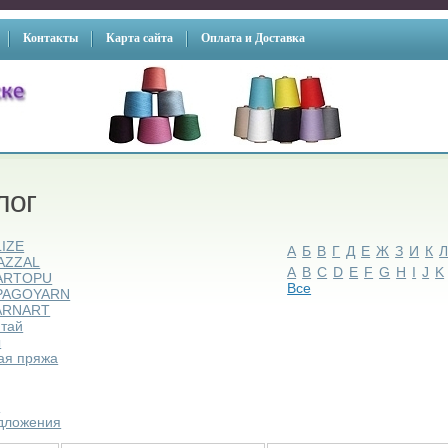
Контакты
Карта сайта
Оплата и Доставка
лог
LIZE
А
Б
В
Г
Д
Е
Ж
З
И
К
AZZAL
A
B
C
D
E
F
G
H
I
J
K
ARTOPU
Все
PAGOYARN
ARNART
итай
ы
ая пряжа
ы
дложения