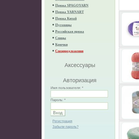
Пряжа SPAGOYARN
Пряжа YARNART
Пряжа Китай
Пуговицы
Российская пряжа
Спицы
Крючки
Спецпредложения
Аксессуары
Авторизация
Имя пользователя:
*
Пароль:
*
Регистрация
Забыли пароль?