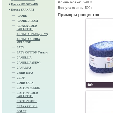
Длина мотка:
940 м
Пряжа SPAGOYARN
Вес упаковки:
500 г
Пряжа YARNART
Примеры расцветок
ADORE
ADORE DREAM
ALPACA GOLD
PAILLETTES
ALPINE ALPACA (NEW)
ALPINE ANGORA
MELANGE
BABY
BABY COTTON Yarnart
CAMELLIA
CAMELLIA (NEW)
CANARIAS
CHRISTMAS
CLIFF
CORD YARN
409
COTTON FUSION
COTTON GOLD
PAILLETTES
COTTON SOFT
CRAZY COLOR
DOLCE