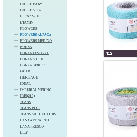
DOLCE BABY
DOLCE VITA
ELEGANCE
ETAMIN
FLOWERS
FLOWERS ALPACA
FLOWERS MERINO
FORZA
FORZA FESTIVAL
412
FORZA SOLID
FORZA STRIPE
GOLD
HERITAGE
IDEAL
IMPERIAL MERINO
IRIS(200)
JEANS
JEANS PLUS
JEANS SOFT COLORS
LANA ATTRAENTE
LANA FRESCO
LILY