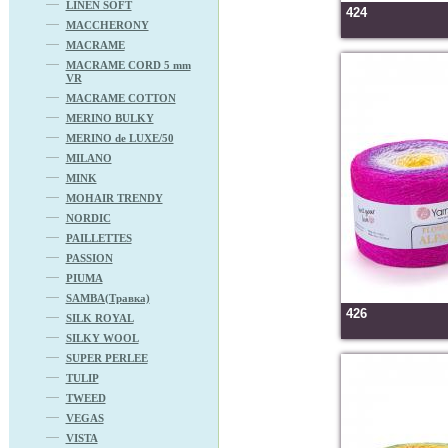
LINEN SOFT
424
MACCHERONY
MACRAME
MACRAME CORD 5 mm
VR
MACRAME COTTON
MERINO BULKY
MERINO de LUXE/50
MILANO
MINK
MOHAIR TRENDY
NORDIC
PAILLETTES
PASSION
PIUMA
SAMBA(Травка)
426
SILK ROYAL
SILKY WOOL
SUPER PERLEE
TULIP
TWEED
VEGAS
VISTA