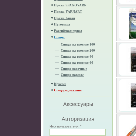
Пряжа SPAGOYARN
Пряжа YARNART
Пряжа Китай
Пуговицы
Российская пряжа
Спицы
Спицы на тросике 100
Спицы на тросике 200
Спицы на тросике 40
Спицы на тросике 60
Спицы носочные
Спицы парные
Крючки
Спецпредложения
Аксессуары
Авторизация
Имя пользователя:
*