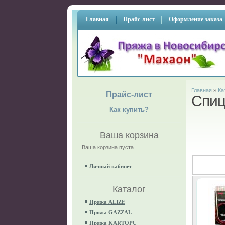
Главная
Прайс-лист
Оформление заказа
Главная
»
Ка
Прайс-лист
Спи
Как купить?
Ваша корзина
Ваша корзина пуста
Личный кабинет
Каталог
Пряжа ALIZE
Пряжа GAZZAL
Пряжа KARTOPU