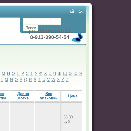
ул. Шевченко 11
8-913-390-54-54
Л
М
Н
О
П
Р
С
Т
У
Ф
Х
Ц
Ч
Ш
Щ
Э
Ю
Я
L
M
N
O
P
Q
R
S
T
U
V
W
X
Y
Z
ес
Длина
Вес
Цена
тка
мотка
упаковки
55.00
руб.