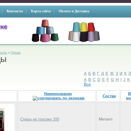
Контакты
Карта сайта
Оплата и Доставка
талог
»
Пряжа
цы
А
Б
В
Г
Д
Е
Ж
З
И
К
A
B
C
D
E
F
G
H
I
J
K
Все
Наименование
В
Состав
мо
Спицы на тросике 100
Металл