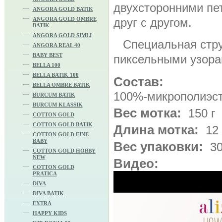
двухсторонними пе
ANGORA GOLD BATIK
ANGORA GOLD OMBRE
друг с другом.
BATIK
ANGORA GOLD SIMLI
Специальная стру
ANGORA REAL 40
BABY BEST
пиксельными узора
BELLA 100
BELLA BATIK 100
Состав:
BELLA OMBRE BATIK
100%-микрополиэс
BURCUM BATIK
BURCUM KLASSIK
Вес мотка:
150 г
COTTON GOLD
COTTON GOLD BATIK
Длина мотка:
12
COTTON GOLD FINE
BABY
Вес упаковки:
30
COTTON GOLD HOBBY
NEW
Видео:
COTTON GOLD
PRATICA
DIVA
DIVA BATIK
EXTRA
HAPPY KIDS