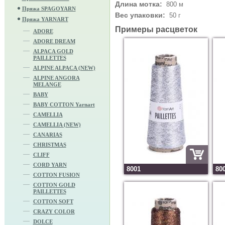
Длина мотка:
800 м
Пряжа SPAGOYARN
Вес упаковки:
50 г
Пряжа YARNART
Примеры расцветок
ADORE
ADORE DREAM
ALPACA GOLD
PAILLETTES
ALPINE ALPACA (NEW)
ALPINE ANGORA
MELANGE
BABY
BABY COTTON Yarnart
CAMELLIA
CAMELLIA (NEW)
CANARIAS
CHRISTMAS
CLIFF
CORD YARN
8001
80
COTTON FUSION
COTTON GOLD
PAILLETTES
COTTON SOFT
CRAZY COLOR
DOLCE