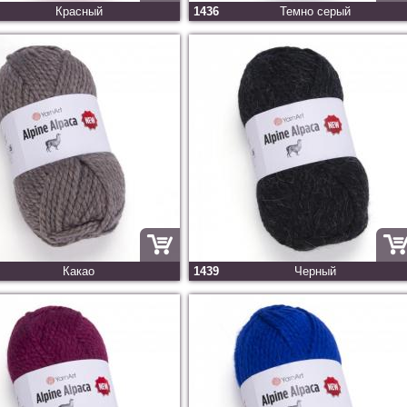
Красный
1436
Темно серый
Какао
1439
Черный