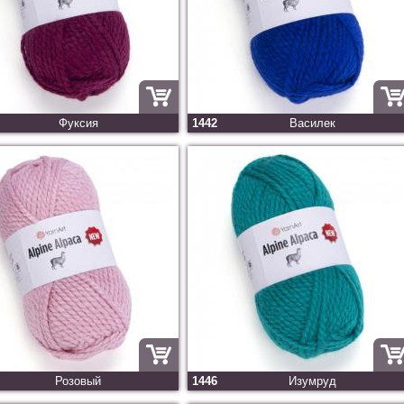
Фуксия
1442
Василек
Розовый
1446
Изумруд