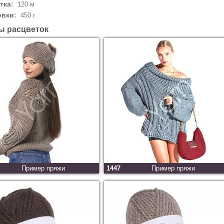
тка:
120 м
овки:
450 г
ы расцветок
Пример пряжи
1447
Пример пряжи