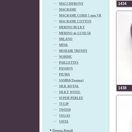
1434
MACCHERONY
MACRAME
MACRAME CORD 5 mm VR
MACRAME COTTON
MERINO BULKY
MERINO de LUXE/50
MILANO
MINK
MOHAIR TRENDY
NORDIC
PAILLETTES
PASSION
PIUMA
SAMBA(Травка)
SILK ROYAL
1438
SILKY WOOL
SUPER PERLEE
TULIP
TWEED
VEGAS
VISTA
Пряжа Китай