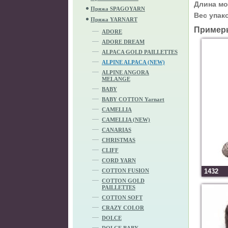
Длина мо
Пряжа SPAGOYARN
Вес упак
Пряжа YARNART
Пример
ADORE
ADORE DREAM
ALPACA GOLD PAILLETTES
ALPINE ALPACA (NEW)
ALPINE ANGORA
MELANGE
BABY
BABY COTTON Yarnart
CAMELLIA
CAMELLIA (NEW)
CANARIAS
CHRISTMAS
CLIFF
CORD YARN
COTTON FUSION
1432
COTTON GOLD
PAILLETTES
COTTON SOFT
CRAZY COLOR
DOLCE
DOLCE BABY