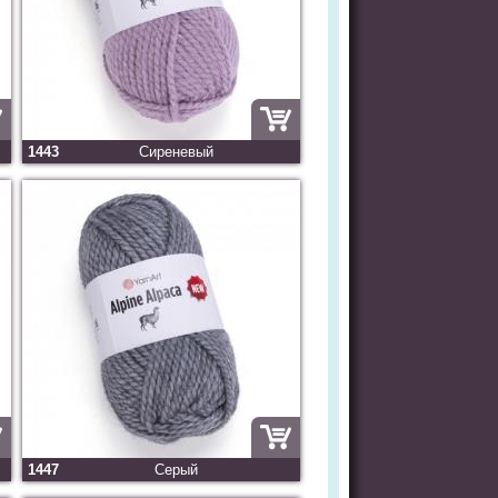
1443
Сиреневый
1447
Серый