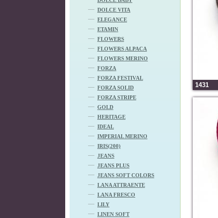
DOLCE VITA
ELEGANCE
ETAMIN
FLOWERS
FLOWERS ALPACA
FLOWERS MERINO
FORZA
FORZA FESTIVAL
1431
FORZA SOLID
FORZA STRIPE
GOLD
HERITAGE
IDEAL
IMPERIAL MERINO
IRIS(200)
JEANS
JEANS PLUS
JEANS SOFT COLORS
LANA ATTRAENTE
LANA FRESCO
LILY
LINEN SOFT