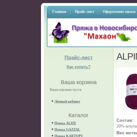
Главная
Прайс-лист
Оформление заказа
ALPI
Прайс-лист
Как купить?
Ваша корзина
Ваша корзина пуста
Личный кабинет
Каталог
Состав:
Пряжа ALIZE
20%-альпа
Пряжа GAZZAL
Вес мотк
Пряжа KARTOPU