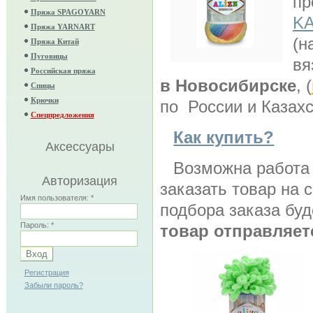
пр
Пряжа SPAGOYARN
K
Пряжа YARNART
(н
Пряжа Китай
Пуговицы
вя
Российская пряжа
в Новосибирске
, (
Спицы
Крючки
по России и Казахс
Спецпредложения
Как купить?
Аксессуары
Возможна работа
Авторизация
заказать товар на 
Имя пользователя:
*
подбора заказа бу
Пароль:
*
товар отправляет
Регистрация
Забыли пароль?