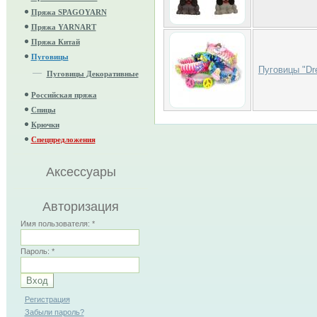
Пряжа SPAGOYARN
Пряжа YARNART
Пряжа Китай
Пуговицы
Пуговицы "Dre
Пуговицы Декоративные
Российская пряжа
Спицы
Крючки
Спецпредложения
Аксессуары
Авторизация
Имя пользователя:
*
Пароль:
*
Регистрация
Забыли пароль?