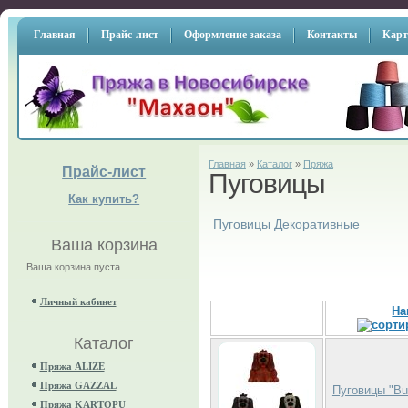
Главная
Прайс-лист
Оформление заказа
Контакты
Карт
Главная
»
Каталог
»
Пряжа
Прайс-лист
Пуговицы
Как купить?
Пуговицы Декоративные
Ваша корзина
Ваша корзина пуста
Личный кабинет
На
Каталог
Пряжа ALIZE
Пряжа GAZZAL
Пуговицы "But
Пряжа KARTOPU