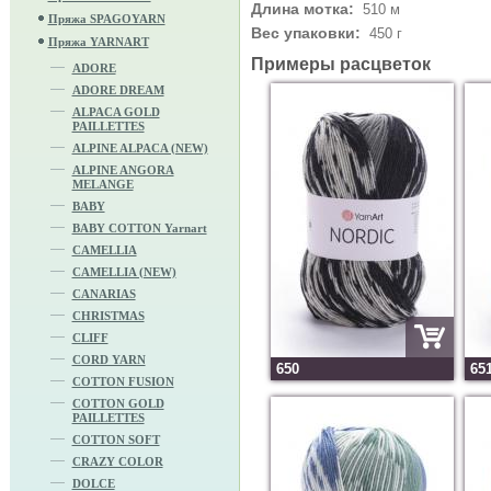
Длина мотка:
510 м
Пряжа SPAGOYARN
Вес упаковки:
450 г
Пряжа YARNART
Примеры расцветок
ADORE
ADORE DREAM
ALPACA GOLD
PAILLETTES
ALPINE ALPACA (NEW)
ALPINE ANGORA
MELANGE
BABY
BABY COTTON Yarnart
CAMELLIA
CAMELLIA (NEW)
CANARIAS
CHRISTMAS
CLIFF
CORD YARN
650
65
COTTON FUSION
COTTON GOLD
PAILLETTES
COTTON SOFT
CRAZY COLOR
DOLCE