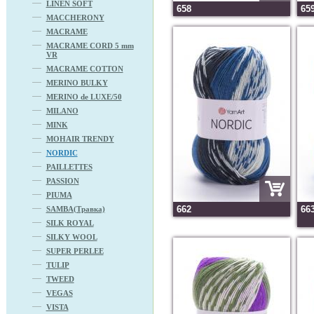
LINEN SOFT
658
65
MACCHERONY
MACRAME
MACRAME CORD 5 mm
VR
MACRAME COTTON
MERINO BULKY
MERINO de LUXE/50
MILANO
MINK
MOHAIR TRENDY
NORDIC
PAILLETTES
PASSION
PIUMA
662
66
SAMBA(Травка)
SILK ROYAL
SILKY WOOL
SUPER PERLEE
TULIP
TWEED
VEGAS
VISTA