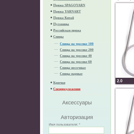
Пряжа SPAGOYARN
Пряжа YARNART
Пряжа Китай
Пуговицы
Российская пряжа
Спицы
Спицы на тросике 100
Спицы на тросике 200
Спицы на тросике 40
Спицы на тросике 60
Спицы носочные
Спицы парные
2.0
Крючки
Спецпредложения
Аксессуары
Авторизация
Имя пользователя:
*