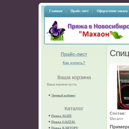
Главная
Прайс-лист
Оформление заказа
Спиц
Прайс-лист
Как купить?
Ваша корзина
Ваша корзина пуста
Личный кабинет
Каталог
Состав:
Пряжа ALIZE
Металл
Пряжа GAZZAL
Пример
Пряжа KARTOPU