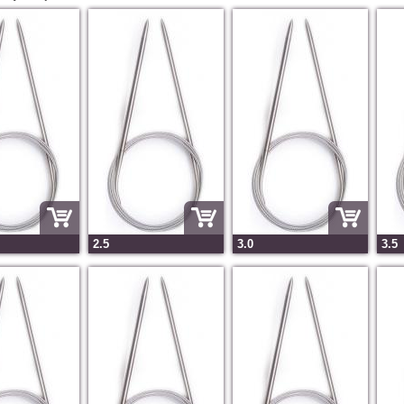
2.5
3.0
3.5