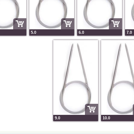
5.0
6.0
7.0
9.0
10.0