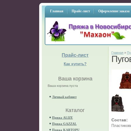
Главная
Прайс-лист
Оформление заказа
Главная
»
Пу
Прайс-лист
Пуго
Как купить?
Ваша корзина
Ваша корзина пуста
Личный кабинет
Каталог
Пряжа ALIZE
Состав:
Пряжа GAZZAL
Пластиков
Пряжа KARTOPU