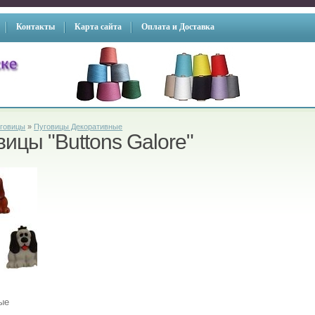
Контакты
Карта сайта
Оплата и Доставка
говицы
»
Пуговицы Декоративные
вицы "Buttons Galore"
ые