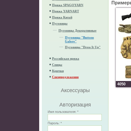
Пример
Пряжа SPAGOYARN
Пряжа YARNART
Пряжа Китай
Пуговицы
Пуговицы Декоративные
Пуговицы "Buttons
Galore"
Пуговицы "Dress It Up"
Российская пряжа
Спицы
Крючки
Спецпредложения
4050
Аксессуары
Авторизация
Имя пользователя:
*
Пароль:
*