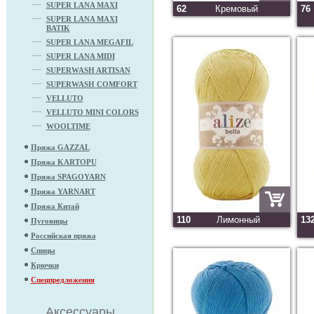
SUPER LANA MAXI
62
Кремовый
76
SUPER LANA MAXI
BATIK
SUPER LANA MEGAFIL
SUPER LANA MIDI
SUPERWASH ARTISAN
SUPERWASH COMFORT
VELLUTO
VELLUTO MINI COLORS
WOOLTIME
Пряжа GAZZAL
Пряжа KARTOPU
Пряжа SPAGOYARN
Пряжа YARNART
Пряжа Китай
110
Лимонный
13
Пуговицы
Российская пряжа
Спицы
Крючки
Спецпредложения
Аксессуары