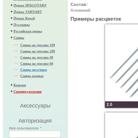
Состав:
Пряжа SPAGOYARN
Алюминий
Пряжа YARNART
Пряжа Китай
Примеры расцветок
Пуговицы
Российская пряжа
Спицы
Спицы на тросике 100
Спицы на тросике 200
Спицы на тросике 40
Спицы на тросике 60
Спицы носочные
Спицы парные
Крючки
Спецпредложения
2.0
Аксессуары
Авторизация
Имя пользователя:
*