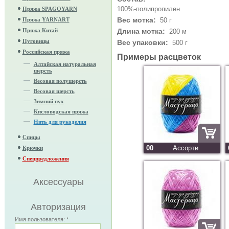
100%-полипропилен
Пряжа SPAGOYARN
Вес мотка:
Пряжа YARNART
50 г
Пряжа Китай
Длина мотка:
200 м
Пуговицы
Вес упаковки:
500 г
Российская пряжа
Примеры расцветок
Алтайская натуральная
шерсть
Весовая полушерсть
Весовая шерсть
Зимний пух
Кисловодская пряжа
Нить для рукоделия
Спицы
00
Ассорти
Крючки
Спецпредложения
Аксессуары
Авторизация
Имя пользователя:
*