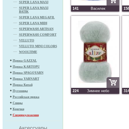
SUPER LANA MAXI
SUPER LANA MAXI
141
Василек
15
BATIK
SUPER LANA MEGAFIL
SUPER LANA MIDI
SUPERWASH ARTISAN
SUPERWASH COMFORT
VELLUTO
VELLUTO MINI COLORS
WOOLTIME
Пряжа GAZZAL
Пряжа KARTOPU
Пряжа SPAGOYARN
Пряжа YARNART
Пряжа Китай
224
Зимнее небо
31
Пуговицы
Российская пряжа
Спицы
Крючки
Спецпредложения
Аксессуары