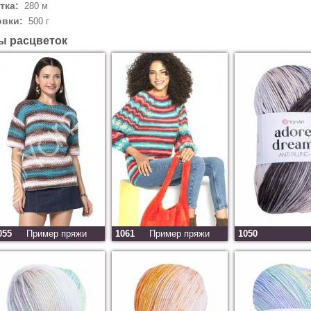
тка:
280 м
овки:
500 г
ы расцветок
055
Пример пряжи
1061
Пример пряжи
1050