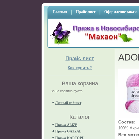
Главная
Прайс-лист
Оформление заказа
ADO
Прайс-лист
Как купить?
Ваша корзина
Ваша корзина пуста
Личный кабинет
Каталог
Состав:
Пряжа ALIZE
100% Акри
Пряжа GAZZAL
Вес мотк
Пряжа KARTOPU