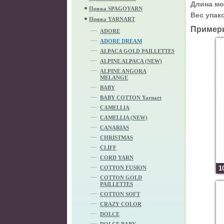
Длина мо
Пряжа SPAGOYARN
Вес упак
Пряжа YARNART
Пример
ADORE
ADORE DREAM
ALPACA GOLD PAILLETTES
ALPINE ALPACA (NEW)
ALPINE ANGORA
MELANGE
BABY
BABY COTTON Yarnart
CAMELLIA
CAMELLIA (NEW)
CANARIAS
CHRISTMAS
CLIFF
CORD YARN
COTTON FUSION
1
COTTON GOLD
PAILLETTES
COTTON SOFT
CRAZY COLOR
DOLCE
DOLCE BABY