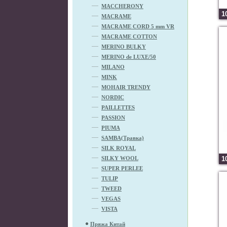
MACCHERONY
1
MACRAME
MACRAME CORD 5 mm VR
MACRAME COTTON
MERINO BULKY
MERINO de LUXE/50
MILANO
MINK
MOHAIR TRENDY
NORDIC
PAILLETTES
PASSION
PIUMA
SAMBA(Травка)
SILK ROYAL
SILKY WOOL
1
SUPER PERLEE
TULIP
TWEED
VEGAS
VISTA
Пряжа Китай