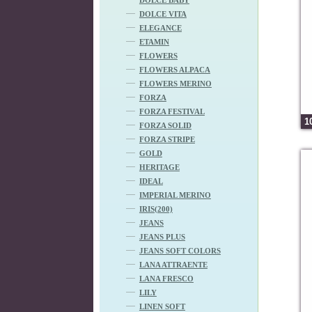
DOLCE VITA
ELEGANCE
ETAMIN
FLOWERS
FLOWERS ALPACA
FLOWERS MERINO
FORZA
FORZA FESTIVAL
1
FORZA SOLID
FORZA STRIPE
GOLD
HERITAGE
IDEAL
IMPERIAL MERINO
IRIS(200)
JEANS
JEANS PLUS
JEANS SOFT COLORS
LANA ATTRAENTE
LANA FRESCO
LILY
LINEN SOFT