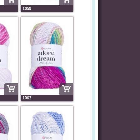
1059
1063