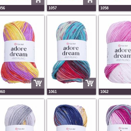
056
1057
1058
060
1061
1062