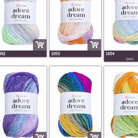
052
1053
1054
(нет)