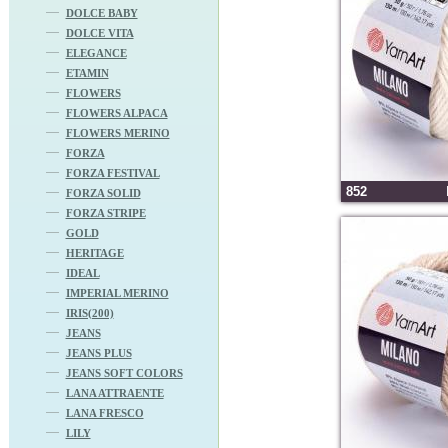
DOLCE BABY
DOLCE VITA
ELEGANCE
ETAMIN
FLOWERS
FLOWERS ALPACA
FLOWERS MERINO
FORZA
FORZA FESTIVAL
852
FORZA SOLID
FORZA STRIPE
GOLD
HERITAGE
IDEAL
IMPERIAL MERINO
IRIS(200)
JEANS
JEANS PLUS
JEANS SOFT COLORS
LANA ATTRAENTE
LANA FRESCO
LILY