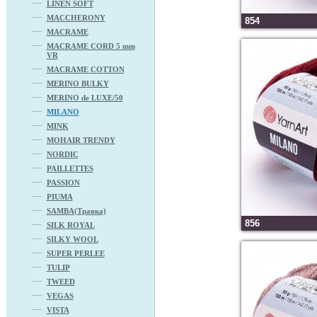
LINEN SOFT
MACCHERONY
854
MACRAME
MACRAME CORD 5 mm
VR
MACRAME COTTON
MERINO BULKY
MERINO de LUXE/50
MILANO
MINK
MOHAIR TRENDY
NORDIC
PAILLETTES
PASSION
PIUMA
SAMBA(Травка)
856
SILK ROYAL
SILKY WOOL
SUPER PERLEE
TULIP
TWEED
VEGAS
VISTA