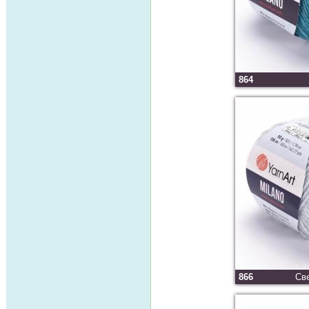
864
866
Св