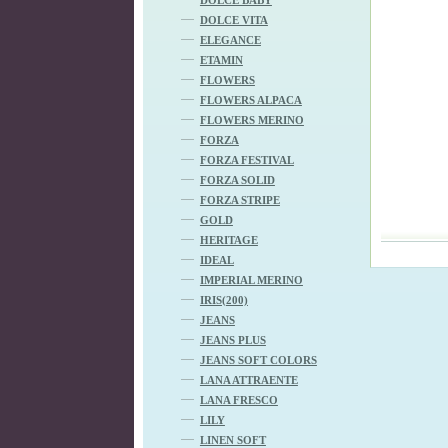
DOLCE VITA
ELEGANCE
ETAMIN
FLOWERS
FLOWERS ALPACA
FLOWERS MERINO
FORZA
FORZA FESTIVAL
FORZA SOLID
FORZA STRIPE
GOLD
HERITAGE
IDEAL
IMPERIAL MERINO
IRIS(200)
JEANS
JEANS PLUS
JEANS SOFT COLORS
LANA ATTRAENTE
LANA FRESCO
LILY
LINEN SOFT