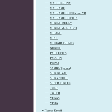
MACCHERONY
MACRAME
MACRAME CORD 5 mm VR
MACRAME COTTON
MERINO BULKY
MERINO de LUXE/50
MILANO
MINK
MOHAIR TRENDY
NORDIC
PAILLETTES
PASSION
PIUMA
SAMBA(Травка)
SILK ROYAL
SILKY WOOL
SUPER PERLEE
TULIP
TWEED
VEGAS
VISTA
Пряжа Китай