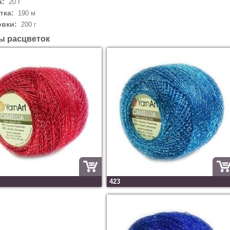
а:
20 г
тка:
190 м
овки:
200 г
ы расцветок
423