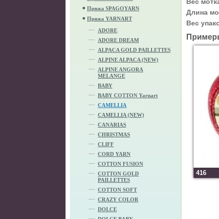
Вес мотк
Пряжа SPAGOYARN
Длина мо
Пряжа YARNART
Вес упак
ADORE
Пример
ADORE DREAM
ALPACA GOLD PAILLETTES
ALPINE ALPACA (NEW)
ALPINE ANGORA
MELANGE
BABY
BABY COTTON Yarnart
CAMELLIA
CAMELLIA (NEW)
CANARIAS
CHRISTMAS
CLIFF
CORD YARN
COTTON FUSION
416
COTTON GOLD
PAILLETTES
COTTON SOFT
CRAZY COLOR
DOLCE
DOLCE BABY