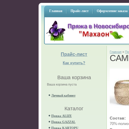
Главная
Прайс-лист
Оформление заказа
Главная
»
Пр
Прайс-лист
CAM
Как купить?
Ваша корзина
Ваша корзина пуста
Личный кабинет
Каталог
Пряжа ALIZE
Состав:
Пряжа GAZZAL
70%-полиэ
Пряжа KARTOPU