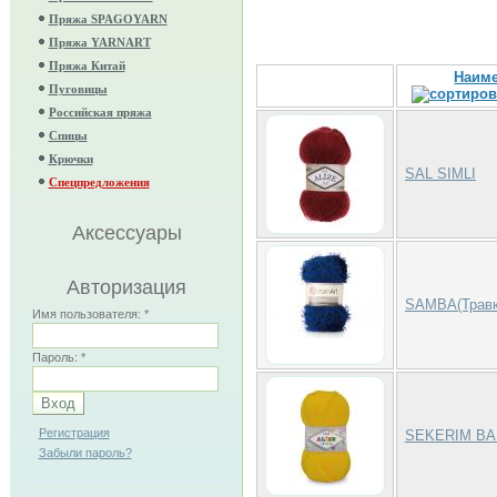
Пряжа SPAGOYARN
Пряжа YARNART
Пряжа Китай
Наим
Пуговицы
Российская пряжа
Спицы
Крючки
SAL SIMLI
Спецпредложения
Аксессуары
Авторизация
SAMBA(Травк
Имя пользователя:
*
Пароль:
*
Регистрация
SEKERIM BA
Забыли пароль?