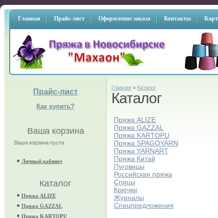
Главная
Прайс-лист
Оформление заказа
Контакты
Карт
Главная
»
Каталог
Прайс-лист
Каталог
Как купить?
Пряжа ALIZE
Пряжа GAZZAL
Ваша корзина
Пряжа KARTOPU
Пряжа SPAGOYARN
Ваша корзина пуста
Пряжа YARNART
Пряжа Китай
Личный кабинет
Пуговицы
Российская пряжа
Спицы
Каталог
Крючки
Пряжа ALIZE
Журналы
Спецпредложения
Пряжа GAZZAL
Пряжа KARTOPU