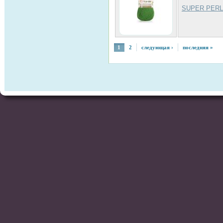
SUPER PER
1
2
следующая ›
последняя »