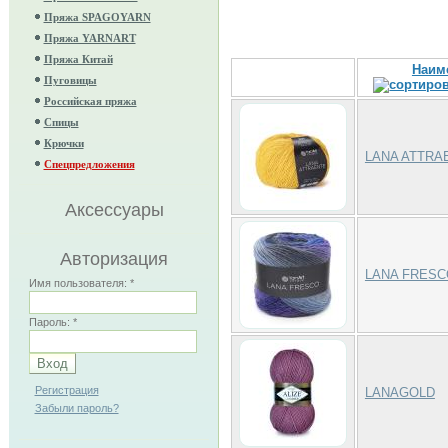
Пряжа SPAGOYARN
Пряжа YARNART
Пряжа Китай
Наим
Пуговицы
Российская пряжа
Спицы
Крючки
LANA ATTRA
Спецпредложения
Аксессуары
Авторизация
LANA FRESC
Имя пользователя:
*
Пароль:
*
Регистрация
LANAGOLD
Забыли пароль?