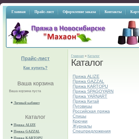
Главная
Прайс-лист
Оформление заказа
Контакты
Карт
Главная
»
Каталог
Прайс-лист
Каталог
Как купить?
Пряжа ALIZE
Пряжа GAZZAL
Ваша корзина
Пряжа KARTOPU
Пряжа SPAGOYARN
Ваша корзина пуста
Пряжа YARNART
Пряжа Китай
Личный кабинет
Пуговицы
Российская пряжа
Спицы
Каталог
Крючки
Пряжа ALIZE
Журналы
Спецпредложения
Пряжа GAZZAL
Пряжа KARTOPU