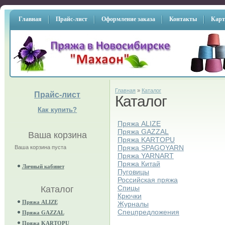
Главная
Прайс-лист
Оформление заказа
Контакты
Карт
Главная
»
Каталог
Прайс-лист
Каталог
Как купить?
Пряжа ALIZE
Пряжа GAZZAL
Ваша корзина
Пряжа KARTOPU
Пряжа SPAGOYARN
Ваша корзина пуста
Пряжа YARNART
Пряжа Китай
Личный кабинет
Пуговицы
Российская пряжа
Спицы
Каталог
Крючки
Пряжа ALIZE
Журналы
Спецпредложения
Пряжа GAZZAL
Пряжа KARTOPU