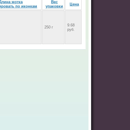
Длина мотка
Вес
Цена
упаковки
9.68
250 г
руб.