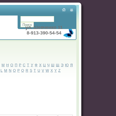
ул. Шевченко 11
8-913-390-54-54
Л
М
Н
О
П
Р
С
Т
У
Ф
Х
Ц
Ч
Ш
Щ
Э
Ю
Я
L
M
N
O
P
Q
R
S
T
U
V
W
X
Y
Z