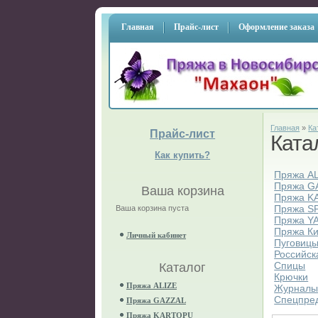
Главная
Прайс-лист
Оформление заказа
Главная
»
Ка
Прайс-лист
Ката
Как купить?
Пряжа A
Пряжа G
Ваша корзина
Пряжа K
Пряжа S
Ваша корзина пуста
Пряжа Y
Пряжа К
Личный кабинет
Пуговиц
Российск
Спицы
Каталог
Крючки
Пряжа ALIZE
Журнал
Спецпре
Пряжа GAZZAL
Пряжа KARTOPU