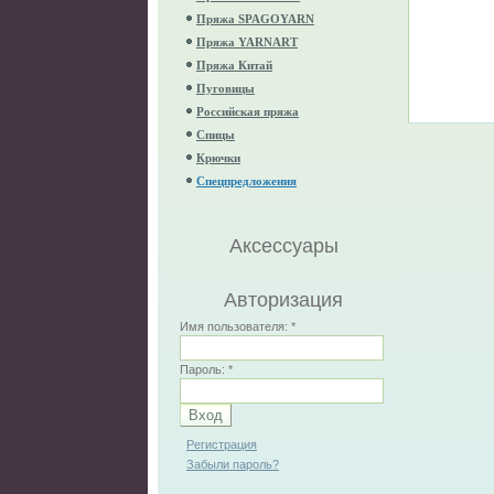
Пряжа SPAGOYARN
Пряжа YARNART
Пряжа Китай
Пуговицы
Российская пряжа
Спицы
Крючки
Спецпредложения
Аксессуары
Авторизация
Имя пользователя:
*
Пароль:
*
Регистрация
Забыли пароль?