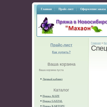
Главная
Прайс-лист
Оформление заказа
Главная
»
Ка
Прайс-лист
Спец
Как купить?
Ваша корзина
Ваша корзина пуста
Личный кабинет
Каталог
Пряжа ALIZE
Пряжа GAZZAL
Пряжа KARTOPU