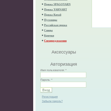
Пряжа SPAGOYARN
Пряжа YARNART
Пряжа Китай
Пуговицы
Российская пряжа
Спицы
Крючки
Спецпредложения
Аксессуары
Авторизация
Имя пользователя:
*
Пароль:
*
Регистрация
Забыли пароль?