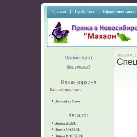
Главная
Прайс-лист
Оформление заказа
Главная
»
Ка
Прайс-лист
Спец
Как купить?
Ваша корзина
Ваша корзина пуста
Личный кабинет
Каталог
Пряжа ALIZE
Пряжа GAZZAL
Пряжа KARTOPU