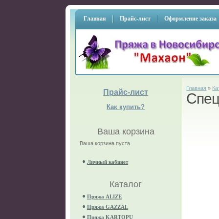
Главная
Прайс-лист
Оформление заказа
Главная
»
Ка
Прайс-лист
Спец
Как купить?
Ваша корзина
Ваша корзина пуста
Личный кабинет
Каталог
Пряжа ALIZE
Пряжа GAZZAL
Пряжа KARTOPU