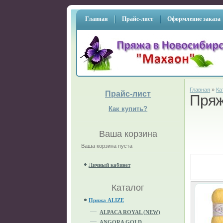
Главная
Прайс-лист
Оформление заказа
Главная
»
Ка
Прайс-лист
Пряж
Как купить?
Ваша корзина
Ваша корзина пуста
Личный кабинет
Каталог
Пряжа ALIZE
ALPACA ROYAL (NEW)
ANGORA GOLD