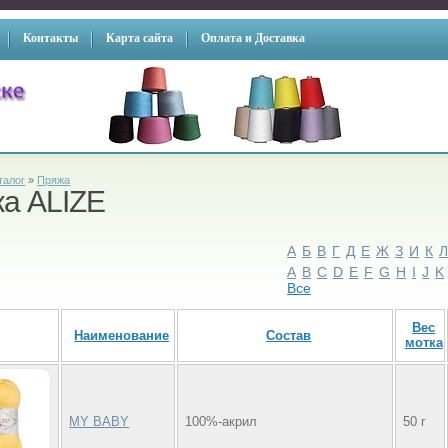
Контакты
Карта сайта
Оплата и Доставка
талог
»
Пряжа
а ALIZE
А
Б
В
Г
Д
Е
Ж
З
И
К
A
B
C
D
E
F
G
H
I
J
K
Все
Вес
Наименование
Состав
мотка
MY BABY
100%-акрил
50 г