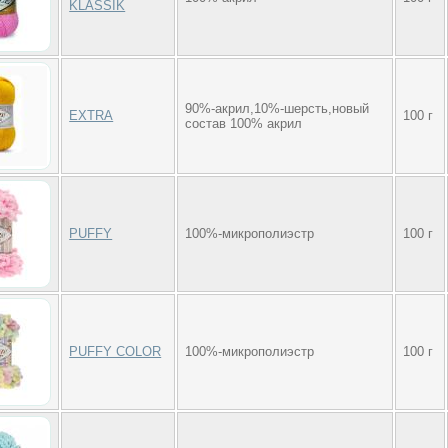
KLASSIK
90%-акрил,10%-шерсть,новый
EXTRA
100 г
состав 100% акрил
PUFFY
100%-микрополиэстр
100 г
PUFFY COLOR
100%-микрополиэстр
100 г