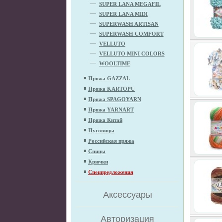
SUPER LANA MEGAFIL
SUPER LANA MIDI
SUPERWASH ARTISAN
SUPERWASH COMFORT
VELLUTO
VELLUTO MINI COLORS
WOOLTIME
Пряжа GAZZAL
Пряжа KARTOPU
Пряжа SPAGOYARN
Пряжа YARNART
Пряжа Китай
Пуговицы
Российская пряжа
Спицы
Крючки
Спецпредложения
Аксессуары
Авторизация