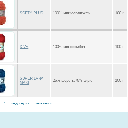
SOFTY PLUS
100%-микрополиэстр
100 г
DIVA
100%-микрофибра
100 г
SUPER LANA
25%-шерсть,75%-акрил
100 г
MAXI
4
следующая ›
последняя »