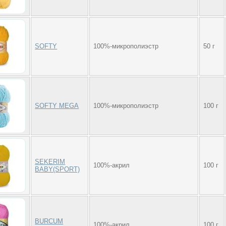
SOFTY
100%-микрополиэстр
50 г
SOFTY MEGA
100%-микрополиэстр
100 г
SEKERIM
100%-акрил
100 г
BABY(SPORT)
BURCUM
100%-акрил
100 г