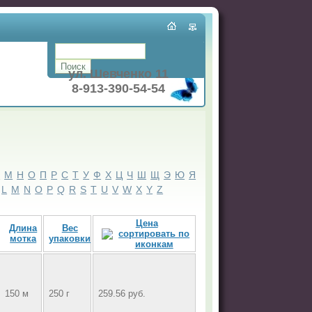
ул. Шевченко 11
8-913-390-54-54
Л
М
Н
О
П
Р
С
Т
У
Ф
Х
Ц
Ч
Ш
Щ
Э
Ю
Я
L
M
N
O
P
Q
R
S
T
U
V
W
X
Y
Z
Цена
Длина
Вес
мотка
упаковки
150 м
250 г
259.56 руб.