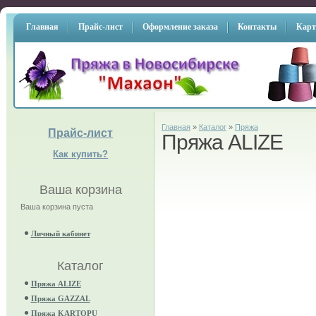
Главная
Прайс-лист
Оформление заказа
Контакты
Карт
Главная
»
Каталог
»
Пряжа
Прайс-лист
Пряжа ALIZE
Как купить?
Ваша корзина
Ваша корзина пуста
Личный кабинет
Каталог
Пряжа ALIZE
Пряжа GAZZAL
Пряжа KARTOPU