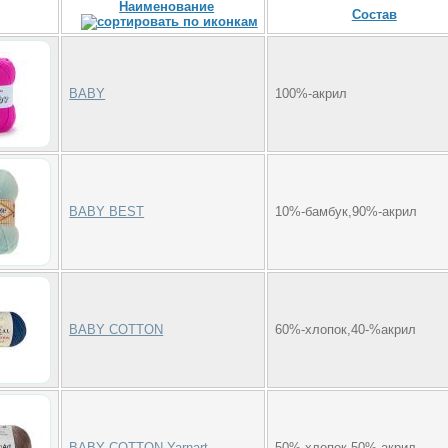
Наименование
Состав
BABY
100%-акрил
BABY BEST
10%-бамбук,90%-акрил
BABY COTTON
60%-хлопок,40-%акрил
BABY COTTON Yarnart
50%-хлопок,50%-акрил