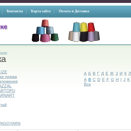
Контакты
Карта сайта
Оплата и Доставка
талог
жа
LIZE
А
Б
В
Г
Д
Е
Ж
З
И
К
ая пряжа
A
B
C
D
E
F
G
H
I
J
K
дложения
Все
AZZAL
ARTOPU
ARNART
ы
итай
ы
PAGOYARN