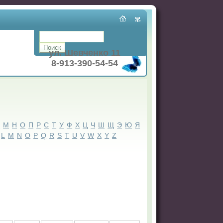
ул. Шевченко 11
8-913-390-54-54
Л
М
Н
О
П
Р
С
Т
У
Ф
Х
Ц
Ч
Ш
Щ
Э
Ю
Я
L
M
N
O
P
Q
R
S
T
U
V
W
X
Y
Z