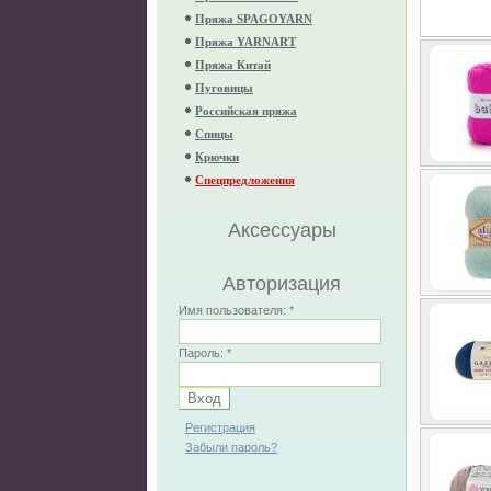
Пряжа SPAGOYARN
Пряжа YARNART
Пряжа Китай
Пуговицы
Российская пряжа
Спицы
Крючки
Спецпредложения
Аксессуары
Авторизация
Имя пользователя:
*
Пароль:
*
Регистрация
Забыли пароль?