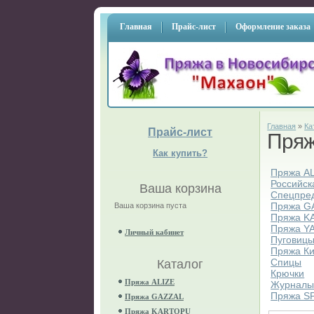
Главная
Прайс-лист
Оформление заказа
Главная
»
Ка
Прайс-лист
Пря
Как купить?
Пряжа A
Российск
Ваша корзина
Спецпре
Пряжа G
Ваша корзина пуста
Пряжа K
Пряжа Y
Личный кабинет
Пуговиц
Пряжа К
Спицы
Каталог
Крючки
Пряжа ALIZE
Журнал
Пряжа S
Пряжа GAZZAL
Пряжа KARTOPU