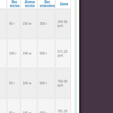
Вес
Длина
Вес
Цена
мотка
мотка
упаковки
259.56
50 г
150 м
250 г
руб.
571.20
100 г
240 м
500 г
руб.
750.00
50 г
165 м
500 г
руб.
781.20
50 г
165 м
500 г