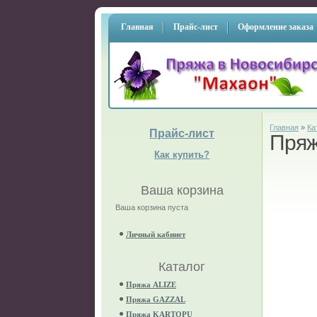
Главная
Прайс-лист
Оформление заказа
Главная
»
Ка
Прайс-лист
Пря
Как купить?
Ваша корзина
Ваша корзина пуста
Личный кабинет
Каталог
Пряжа ALIZE
Пряжа GAZZAL
Пряжа KARTOPU