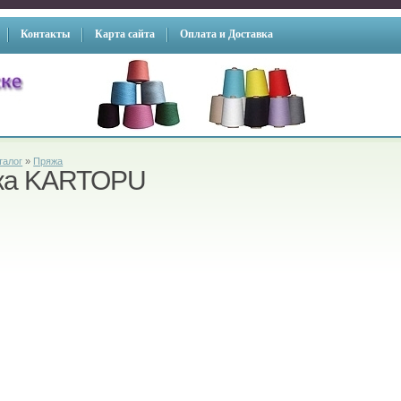
Контакты
Карта сайта
Оплата и Доставка
талог
»
Пряжа
жа KARTOPU