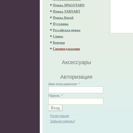
Пряжа SPAGOYARN
Пряжа YARNART
Пряжа Китай
Пуговицы
Российская пряжа
Спицы
Крючки
Спецпредложения
Аксессуары
Авторизация
Имя пользователя:
*
Пароль:
*
Регистрация
Забыли пароль?