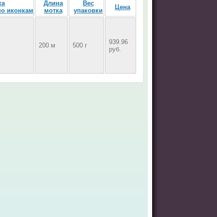
ка
Длина
Вес
Цена
мотка
упаковки
939.96
200 м
500 г
руб.