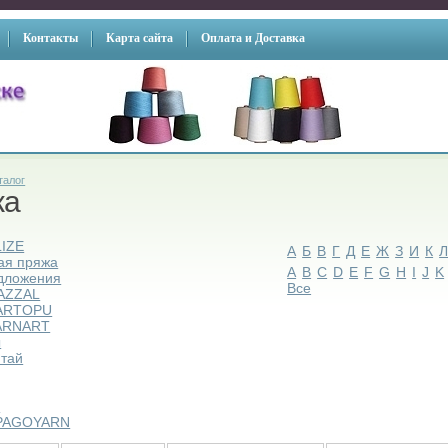
Контакты
Карта сайта
Оплата и Доставка
талог
жа
LIZE
А
Б
В
Г
Д
Е
Ж
З
И
К
ая пряжа
A
B
C
D
E
F
G
H
I
J
K
дложения
Все
AZZAL
ARTOPU
ARNART
ы
итай
ы
PAGOYARN