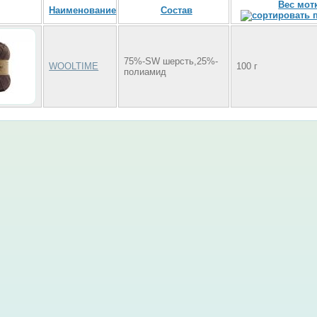
Вес мот
Наименование
Состав
75%-SW шерсть,25%-
WOOLTIME
100 г
полиамид