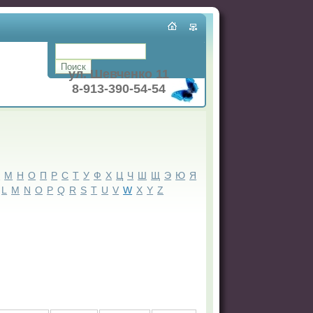
ул. Шевченко 11
8-913-390-54-54
Л
М
Н
О
П
Р
С
Т
У
Ф
Х
Ц
Ч
Ш
Щ
Э
Ю
Я
L
M
N
O
P
Q
R
S
T
U
V
W
X
Y
Z