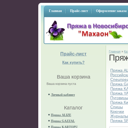
Главная
Прайс-лист
Оформление заказа
Главная
»
Ка
Прайс-лист
Пря
Как купить?
Пряжа A
Российск
Ваша корзина
Спецпре
Пряжа G
Ваша корзина пуста
Пряжа K
Пряжа Y
Личный кабинет
Пуговиц
Пряжа К
Спицы
Каталог
Крючки
Пряжа ALIZE
Журнал
Пряжа S
Пряжа GAZZAL
Пряжа KARTOPU