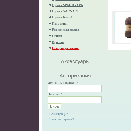
Пряжа SPAGOYARN
Пряжа YARNART
Пряжа Китай
Пуговицы
Российская пряжа
Спицы
Крючки
Спецпредложения
Аксессуары
Авторизация
Имя пользователя:
*
Пароль:
*
Регистрация
Забыли пароль?