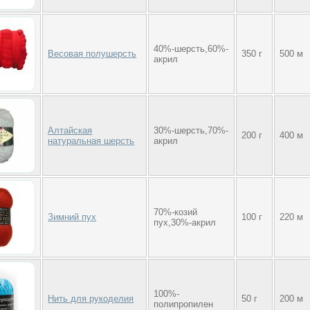
40%-шерсть,60%-
Весовая полушерсть
350 г
500 м
акрил
Алтайская
30%-шерсть,70%-
200 г
400 м
натуральная шерсть
акрил
70%-козий
Зимний пух
100 г
220 м
пух,30%-акрил
100%-
Нить для рукоделия
50 г
200 м
полипропилен