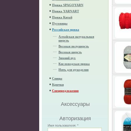
Пряжа SPAGOYARN
Пряжа YARNART
Пряжа Китай
Пуговицы
Российская пряжа
Алтайская натуральная
шерсть
Весовая полушерсть
Весовая шерсть
Зимний пух
Кисловодская пряжа
Нить для рукоделия
Спицы
Крючки
Спецпредложения
Аксессуары
Авторизация
Имя пользователя:
*