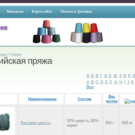
Контакты
Карта сайта
Оплата и Доставка
талог
»
Пряжа
ийская пряжа
А
Б
В
Г
Д
Е
Ж
З
И
К
A
B
C
D
E
F
G
H
I
J
K
Все
Вес
Наименование
Состав
мотка
50%-шерсть,50%-
Весовая шерсть
350 г
600 м
акрил