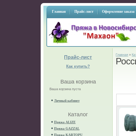
Главная
Прайс-лист
Оформление заказа
Главная
»
Ка
Прайс-лист
Росс
Как купить?
Ваша корзина
Ваша корзина пуста
Личный кабинет
Каталог
Пряжа ALIZE
Пряжа GAZZAL
Пряжа KARTOPU