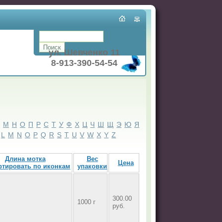
ул. Шевченко 11
8-913-390-54-54
Л
М
Н
О
П
Р
С
Т
У
Ф
Х
Ц
Ч
Ш
Щ
Э
Ю
Я
L
M
N
O
P
Q
R
S
T
U
V
W
X
Y
Z
Длина мотка
Вес
Цена
упаковки
300.00
1000 г
руб.