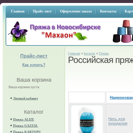
Главная
Прайс-лист
Оформление заказа
Контакты
Карт
Главная
»
Каталог
»
Пряжа
Прайс-лист
Российская пря
Как купить?
Ваша корзина
Ваша корзина пуста
Наименова
Личный кабинет
Каталог
Нить для
Пряжа ALIZE
рукоделия
Пряжа GAZZAL
Пряжа KARTOPU