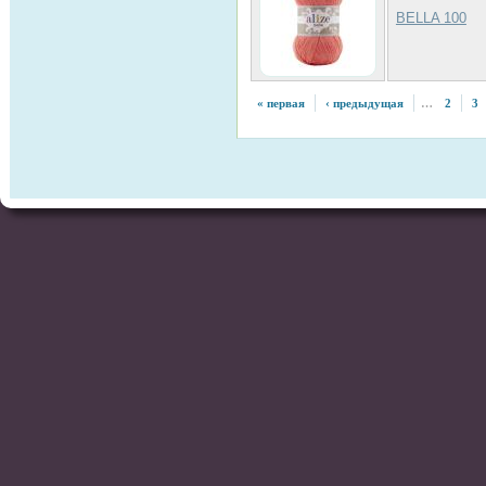
BELLA 100
« первая
‹ предыдущая
…
2
3