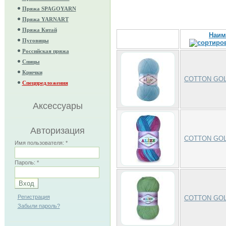
Пряжа SPAGOYARN
Пряжа YARNART
Пряжа Китай
Наим
Пуговицы
Российская пряжа
Спицы
Крючки
COTTON GOL
Спецпредложения
Аксессуары
Авторизация
COTTON GOL
Имя пользователя:
*
Пароль:
*
Регистрация
COTTON GO
Забыли пароль?