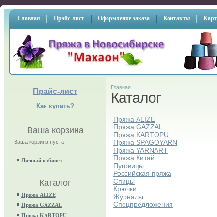
Главная
Прайс-лист
Оформление заказа
Контакты
Карт
Главная
Прайс-лист
Каталог
Как купить?
Пряжа ALIZE
Пряжа GAZZAL
Ваша корзина
Пряжа KARTOPU
Пряжа SPAGOYARN
Ваша корзина пуста
Пряжа YARNART
Пряжа Китай
Личный кабинет
Пуговицы
Российская пряжа
Спицы
Каталог
Крючки
Пряжа ALIZE
Журналы
Спецпредложения
Пряжа GAZZAL
Пряжа KARTOPU