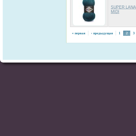
SUPER LANA
MIDI
« первая
‹ предыдущая
1
2
3