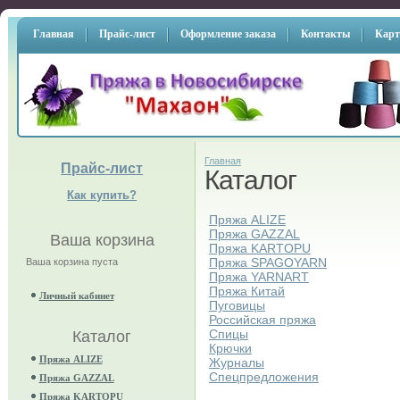
Главная
Прайс-лист
Оформление заказа
Контакты
Карт
Главная
Прайс-лист
Каталог
Как купить?
Пряжа ALIZE
Пряжа GAZZAL
Ваша корзина
Пряжа KARTOPU
Пряжа SPAGOYARN
Ваша корзина пуста
Пряжа YARNART
Пряжа Китай
Личный кабинет
Пуговицы
Российская пряжа
Спицы
Каталог
Крючки
Пряжа ALIZE
Журналы
Спецпредложения
Пряжа GAZZAL
Пряжа KARTOPU