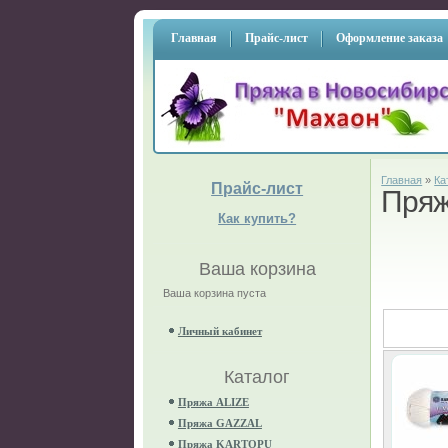
Главная
Прайс-лист
Оформление заказа
Главная
»
Ка
Прайс-лист
Пря
Как купить?
Ваша корзина
Ваша корзина пуста
Личный кабинет
Каталог
Пряжа ALIZE
Пряжа GAZZAL
Пряжа KARTOPU