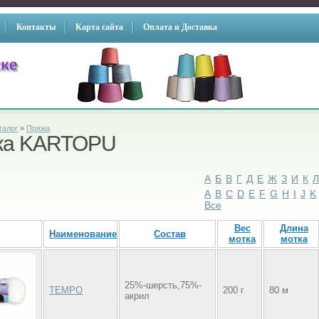
Контакты
Карта сайта
Оплата и Доставка
талог
»
Пряжа
жа KARTOPU
А
Б
В
Г
Д
Е
Ж
З
И
К
A
B
C
D
E
F
G
H
I
J
K
Все
Вес
Длина
Наименование
Состав
мотка
мотка
25%-шерсть,75%-
TEMPO
200 г
80 м
акрил