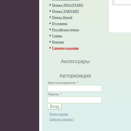
Пряжа SPAGOYARN
Пряжа YARNART
Пряжа Китай
Пуговицы
Российская пряжа
Спицы
Крючки
Спецпредложения
Аксессуары
Авторизация
Имя пользователя:
*
Пароль:
*
Регистрация
Забыли пароль?