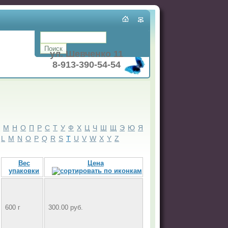
ул. Шевченко 11
8-913-390-54-54
Л
М
Н
О
П
Р
С
Т
У
Ф
Х
Ц
Ч
Ш
Щ
Э
Ю
Я
L
M
N
O
P
Q
R
S
T
U
V
W
X
Y
Z
Вес
Цена
упаковки
600 г
300.00 руб.