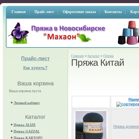
Главная
Прайс-лист
Оформление заказа
Контакты
Карт
Главная
»
Каталог
»
Пряжа
Прайс-лист
Пряжа Китай
Как купить?
Ваша корзина
Ваша корзина пуста
Наим
Личный кабинет
Каталог
Пряжа ALIZE
Норка длинн
Пряжа GAZZAL
Пряжа KARTOPU