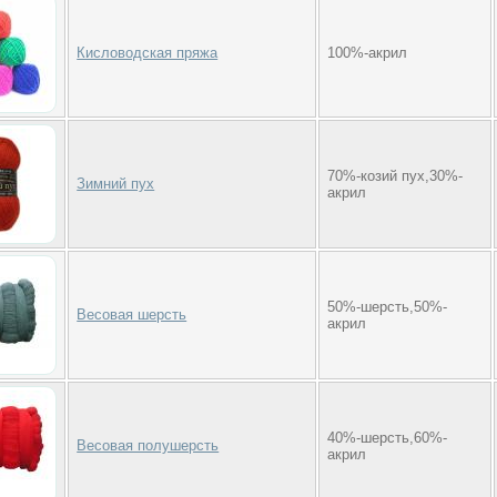
Кисловодская пряжа
100%-акрил
70%-козий пух,30%-
Зимний пух
акрил
50%-шерсть,50%-
Весовая шерсть
акрил
40%-шерсть,60%-
Весовая полушерсть
акрил