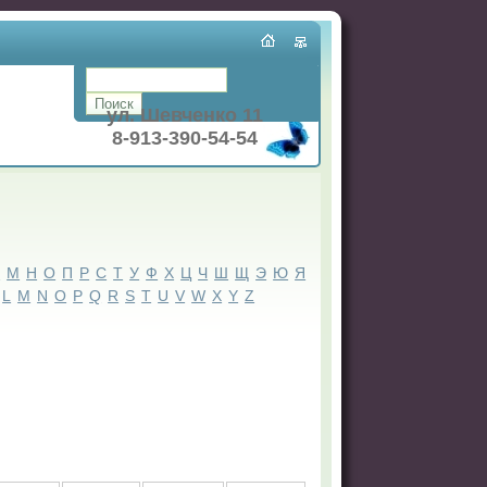
ул. Шевченко 11
8-913-390-54-54
Л
М
Н
О
П
Р
С
Т
У
Ф
Х
Ц
Ч
Ш
Щ
Э
Ю
Я
L
M
N
O
P
Q
R
S
T
U
V
W
X
Y
Z