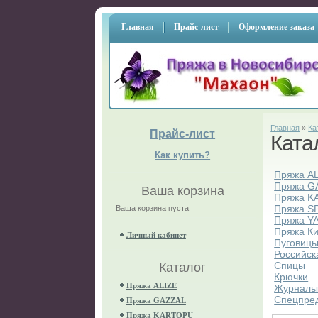
Главная
Прайс-лист
Оформление заказа
Главная
»
Ка
Прайс-лист
Ката
Как купить?
Пряжа A
Пряжа G
Ваша корзина
Пряжа K
Пряжа S
Ваша корзина пуста
Пряжа Y
Пряжа К
Личный кабинет
Пуговиц
Российск
Спицы
Каталог
Крючки
Пряжа ALIZE
Журнал
Спецпре
Пряжа GAZZAL
Пряжа KARTOPU