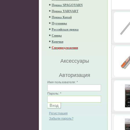
Пряжа SPAGOYARN
Пряжа YARNART
Пряжа Китай
Пуговицы
Российская пряжа
Спицы
Крючки
Спецпредложения
Аксессуары
Авторизация
Имя пользователя:
*
Пароль:
*
Регистрация
Забыли пароль?