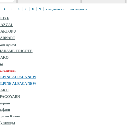
4
5
6
7
8
9
следующая ›
последняя »
ALIZE
GAZZAL
KARTOPU
YARNART
кая пряжа
MADAME TRICOTE
NAKO
цы
дложения
ALPINE ALPACA NEW
ALPINE ALPACA NEW
NAKO
SPAGOYARN
ajaon
ajaon
ряжа Китай
Пуговицы