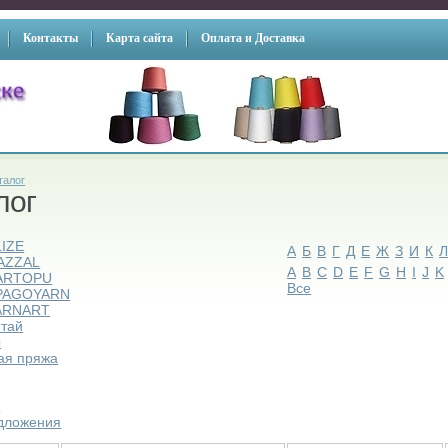
Контакты
Карта сайта
Оплата и Доставка
талог
лог
LIZE
А
Б
В
Г
Д
Е
Ж
З
И
К
AZZAL
A
B
C
D
E
F
G
H
I
J
K
ARTOPU
Все
PAGOYARN
ARNART
итай
ы
ая пряжа
ы
дложения